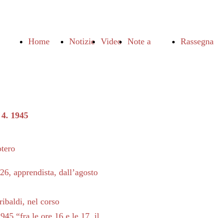
Home
Notizie
Video
Note a
Rassegna
Page
margine
Stampa
4. 1945
otero
26, apprendista, dall’agosto
ribaldi, nel corso
1945 “fra le ore 16 e le 17, il