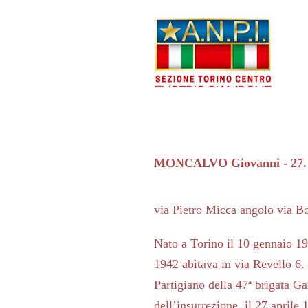
MONCALVO Giovanni - 27. 
via Pietro Micca angolo via B
Nato a Torino il 10 gennaio 19
1942 abitava in via Revello 6.
Partigiano della 47ª brigata Ga
dell’insurrezione, il 27 aprile 